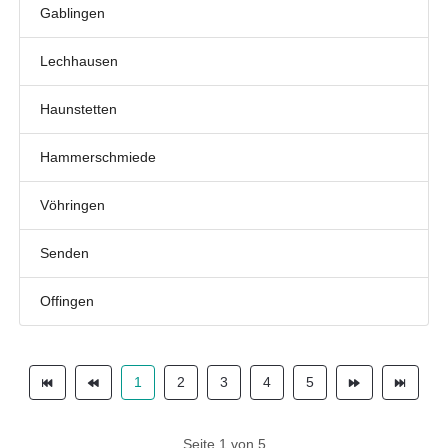
Gablingen
Lechhausen
Haunstetten
Hammerschmiede
Vöhringen
Senden
Offingen
1
2
3
4
5
Seite 1 von 5