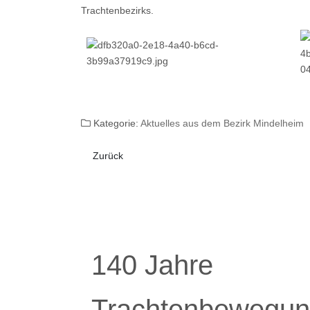
Trachtenbezirks.
Kategorie:
Aktuelles aus dem Bezirk Mindelheim
Vorheriger Beitrag: Maifest im Kindergarten Mind
Zurück
140 Jahre
Trachtenbewegun