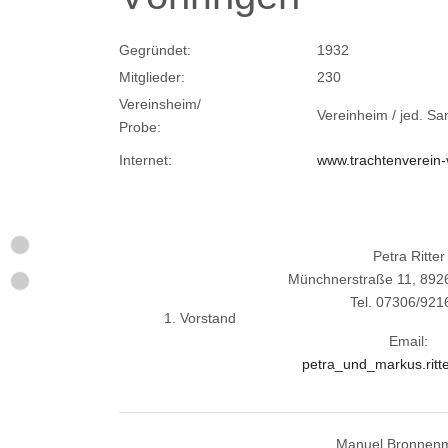
Gegründet:
1932
Mitglieder:
230
Vereinsheim/
Vereinheim / jed. S
Probe:
Internet:
www.trachtenverein-
Petra Ritter
Münchnerstraße 11, 892
Tel. 07306/921
1. Vorstand
Email:
petra_und_markus.rit
Manuel Bronnen