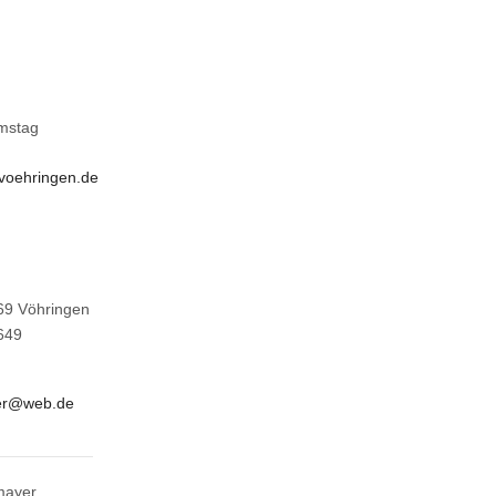
amstag
voehringen.de
69 Vöhringen
649
ter@web.de
mayer