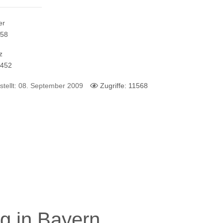
er
358
z
6452
stellt: 08. September 2009
Zugriffe: 11568
g in Bayern