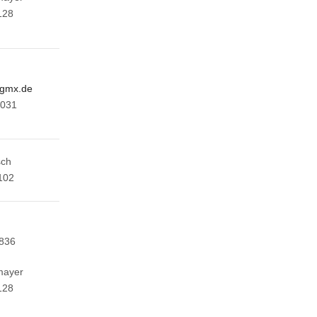
128
@gmx.de
7031
sch
102
5836
mayer
128