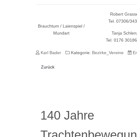
Robert Grass
Tel. 07306/34
Brauchtum / Laienspiel /
Mundart
Tanja Schlen
Tel. 0176 3018
Karl Bader
Kategorie:
Bezirke_Vereine
Er
Vorheriger Beitrag: Hammerschmiede
Zurück
140 Jahre
Trachtenbewegun