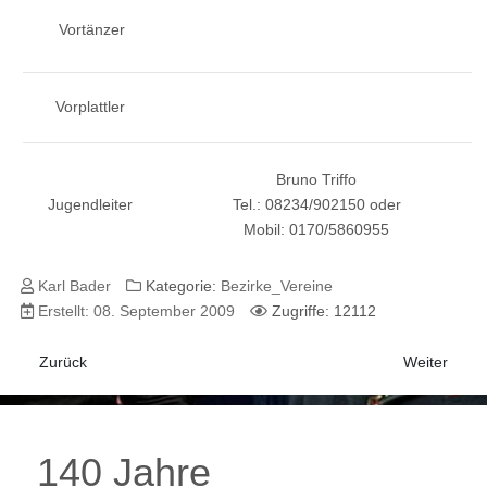
Vortänzer
Vorplattler
Bruno Triffo
Jugendleiter
Tel.: 08234/902150 oder
Mobil: 0170/5860955
Karl Bader
Kategorie:
Bezirke_Vereine
Erstellt: 08. September 2009
Zugriffe: 12112
Vorheriger Beitrag: Lechhausen
Nächster B
Zurück
Weiter
140 Jahre