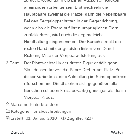
zurueck, wobei dann die Dirndl Rücken an Rücken
aneinander vorbei tanzen. Erst wechseln die
Hauptpaare zweimal die Plätze, dann die Nebenpaare.
Bei den Seitgaloppschritten in der Gegenrichtung,
wenn also die Paare auf ihren ursprüglichen Platz
zurückkehren, wird auch die gegengleiche
Handhaltung eingenommen: Der Bursch streckt die
rechte Hand mit der gefaßten linken vom Dirndl
Richtung Mitte der Vierpaaraufstellung aus.
2.Form
Der Platzwechsel in der dritten Figur entfällt ganz.
Statt dessen tanzen die Paare Dreher am Platz. Bei
dieser Variante ist eine Aufstellung im Stirndoppelkreis
(Burschen und Dirndl stehen sich gegenüber, alle
Burschen schauen kreisauswärts) günstiger als die im
Vierpaar-Kreuz.
Marianne Hinterbrandner
Kategorie:
Tanzbeschreibungen
Erstellt: 31. Januar 2010
Zugriffe: 7237
Vorheriger Beitrag: Familienwalzer
Nächster Be
Zurück
Weiter