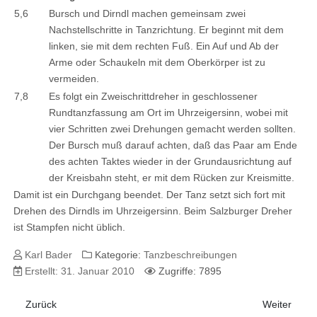
5,6
Bursch und Dirndl machen gemeinsam zwei
Nachstellschritte in Tanzrichtung. Er beginnt mit dem
linken, sie mit dem rechten Fuß. Ein Auf und Ab der
Arme oder Schaukeln mit dem Oberkörper ist zu
vermeiden.
7,8
Es folgt ein Zweischrittdreher in geschlossener
Rundtanzfassung am Ort im Uhrzeigersinn, wobei mit
vier Schritten zwei Drehungen gemacht werden sollten.
Der Bursch muß darauf achten, daß das Paar am Ende
des achten Taktes wieder in der Grundausrichtung auf
der Kreisbahn steht, er mit dem Rücken zur Kreismitte.
Damit ist ein Durchgang beendet. Der Tanz setzt sich fort mit
Drehen des Dirndls im Uhrzeigersinn. Beim Salzburger Dreher
ist Stampfen nicht üblich.
Karl Bader
Kategorie:
Tanzbeschreibungen
Erstellt: 31. Januar 2010
Zugriffe: 7895
Vorheriger Beitrag: Schwedische Maskerade
Nächster Be
Zurück
Weiter