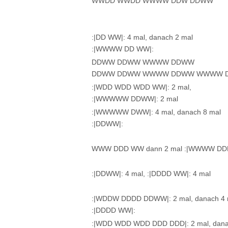
WWDD WWDD WWWW DDW DDWW
:|DD WW|: 4 mal, danach 2 mal
:|WWWW DD WW|:
DDWW DDWW WWWW DDWW
DDWW DDWW WWWW DDWW WWWW 
:|WDD WDD WDD WW|: 2 mal,
:|WWWWW DDWW|: 2 mal
:|WWWWW DWW|: 4 mal, danach 8 mal
:|DDWW|:
WWW DDD WW dann 2 mal :|WWWW DD
:|DDWW|: 4 mal, :|DDDD WW|: 4 mal
:|WDDW DDDD DDWW|: 2 mal, danach 4 
:|DDDD WW|:
:|WDD WDD WDD DDD DDD|: 2 mal, dana