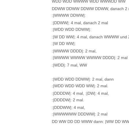
WDD WDD WWWW WDD WWWDD WW
DDWW DDWW DDWW DDWW, danach 2 
:|WWWW DDWW|:
:|DDWW|: 4 mal, danach 2 mal
:|WDD WDD DDWW|:
:|W DD WW|: 4 mal, danach WWWW und 
:|W DD WW|:
:|WWWW DDDD|: 2 mal,
:|WWWW WWWW WWWW DDDD|: 2 mal
:|WDD|: 7 mal, WW
:|WDD WDD DDWW|: 2 mal, dann
:|WDD WDD WDD WW|: 2 mal.
:|DDDDW|: 4 mal, :|DW|: 4 mal,
:|DDDDW|: 2 mal.
:|DDDWW|: 4 mal,
:|WWWWWW DDDWW|: 2 mal
DD WW DD DD WWW dann: |WW DD WW D