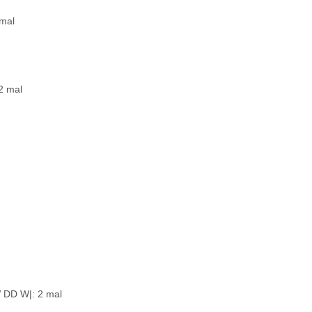
mal
2 mal
D W|: 2 mal