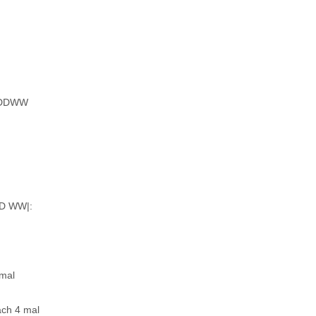
DDWW
D WW|:
mal
ch 4 mal