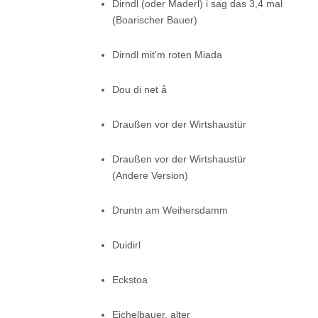
Dirndl (oder Maderl) i sag das 3,4 mal
(Boarischer Bauer)
Dirndl mit'm roten Miada
Dou di net å
Draußen vor der Wirtshaustür
Draußen vor der Wirtshaustür
(Andere Version)
Druntn am Weihersdamm
Duidirl
Eckstoa
Eichelbauer, alter