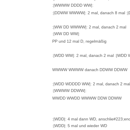
:|WWWW DDDD WW|:
:|DDWW WWWW|: 2 mal, danach 8 mal :
:|WW DD WWWW|: 2 mal, danach 2 mal
:|WW DD WW|:
PP und 12 mal D, regelmäßig
:|WDD WW|: 2 mal, danach 2 mal :|WD
WWWW WWWW danach DDWW DDWW
:|WDD WDDDD WW|: 2 mal, danach 2 ma
:|WWWW DDWW|:
WWDD WWDD WWWW DDW DDWW
:|WDD|: 4 mal dann WD, anschlie#223;en
:|WDD|: 5 mal und wieder WD