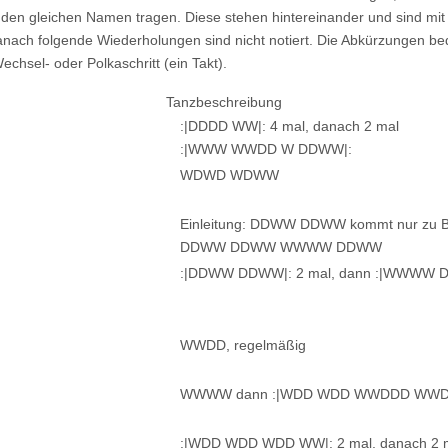
den gleichen Namen tragen. Diese stehen hintereinander und sind mit "
danach folgende Wiederholungen sind nicht notiert. Die Abkürzungen be
Wechsel- oder Polkaschritt (ein Takt).
Tanzbeschreibung
:|DDDD WW|: 4 mal, danach 2 mal
:|WWW WWDD W DDWW|:
WDWD WDWW
Einleitung: DDWW DDWW kommt nur zu Be
DDWW DDWW WWWW DDWW
:|DDWW DDWW|: 2 mal, dann :|WWWW D
WWDD, regelmäßig
WWWW dann :|WDD WDD WWDDD WWDDD
:|WDD WDD WDD WW|: 2 mal, danach 2 