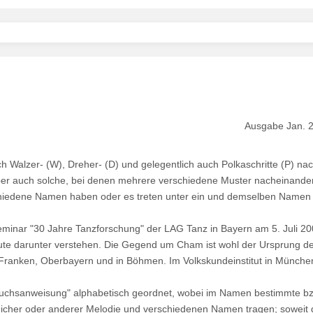
Ausgabe Jan. 2
h Walzer- (W), Dreher- (D) und gelegentlich auch Polkaschritte (P) n
ber auch solche, bei denen mehrere verschiedene Muster nacheinande
hiedene Namen haben oder es treten unter ein und demselben Namen 
nar "30 Jahre Tanzforschung" der LAG Tanz in Bayern am 5. Juli 2003
eute darunter verstehen. Die Gegend um Cham ist wohl der Ursprung des
in Franken, Oberbayern und in Böhmen. Im Volkskundeinstitut in Münche
auchsanweisung" alphabetisch geordnet, wobei im Namen bestimmte bz
eicher oder anderer Melodie und verschiedenen Namen tragen; soweit di